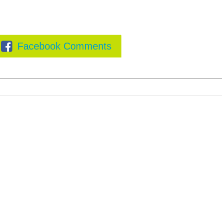
กันความสนุกสนานร่าเริงสุดมันกับเกมสล็อตเว็บไซต์ตรงที่มีรูปแบบใหม่ไม่
Facebook Comments