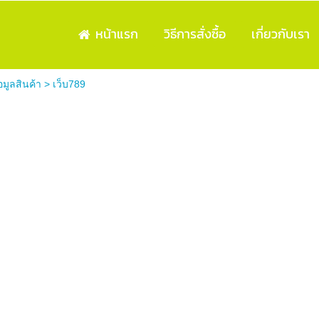
หน้าแรก
วิธีการสั่งซื้อ
เกี่ยวกับเรา
มูลสินค้า
>
เว็บ789
ด้แบบสม่ำเสมอทุกเมื่อเชื่อวันเล่นได้ตลอดทั้งวันไม่น่าเบื่อ เล่นง่ายกั
ออนไลน์ที่ได้รับมาตรฐานสากลเป็นแหล่งรวมเกมสล็อต ครบทุกค่ายในเว็บไซต์เ
ที่เยี่ยมที่สุด ไม่ว่าจะเป็นในลักษณะของเกมสล็อตออนไลน์ หรือโปรโมชั่นพิเศ
ผู้เล่นทุนน้อยก็สามารถร่วมพนันได้ พร้อมลุ้นรับโบนัสพิเศษอีกเยอะมากเล่นง่
ไม่ยุ่งยากกับศูนย์รวมความเบิกบานใจที่กระจัดกระจายความสนุก เพลินใจ เข้า
ลือกเล่น พร้อมจะเปิดประสบการณ์ความสนุกสนานร่าเริงให้กับทุกคน แบบไม่ม
อกอย่างแน่แท้ ครอบคลุมทุกแบบการพนันแล้วก็มีความเด่นที่สุดเป็นเกมสล็อต