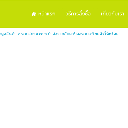
หน้าแรก
วิธีการสั่งซื้อ
เกี่ยวกับเรา
มูลสินค้า
>
หวยสยาม.com กำลังจะกลับมา! คอหวยเตรียมตัวให้พร้อม
กำลังจะกลับมา! คอหวยเตรียมตัวให้
.xxx]
า! คอหวยเตรียมตัวให้พร้อม
 หวยสยาม.com เคยเป็นที่รู้จักกันอย่างกว้างขวาง และตอนนี้มีข่าวดีสำห
มัครสมาชิก แต่สามารถ เข้าร่วมกลุ่มเพื่อรับข่าวสารและแนวทางหวยแม่นๆ ไ
ลับมาของ หวยสยาม.com?
ค่การเปิดให้บริการแบบเดิม แต่คาดว่าจะมีการปรับปรุงระบบให้ทันสมัยและใ
ะห์ตัวเลขแบบเจาะลึก