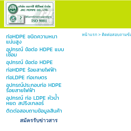
หน้าแรก
>
ติดต่อสอบถามข้อ
ท่อHDPE ชนิดความหนา
แน่นสูง
หวยสยาม.com 
อุปกรณ์ ข้อต่อ HDPE แบบ
เชื่อม
โดย:
อาจารย์เสือ
[IP: 182.232.194
อุปกรณ์ ข้อต่อ HDPE
ท่อHDPE ร้อยสายไฟฟ้า
หวยสยาม.com กำลังจะกลับม
ท่อLDPE ท่อเกษตร
ในวงการหวยออนไลน์ ชื่อของ
อุปกรณ์ประกอบท่อ HDPE
ขณะนี้ยังไม่มีการเปิดให้ส
ร้อยสายไฟฟ้า
อุปกรณ์ ท่อ LDPE หัวน้ำ
หยด สปริงเกลอร์
ทำไมคอหวยต้องจับตาการก
ติดต่อสอบถามข้อมูลสินค้า
การกลับมาครั้งนี้ ไม่ใช่แ
สมัครรับข่าวสาร
ข่าวสารหวย และการวิเครา
กรอกอีเมล