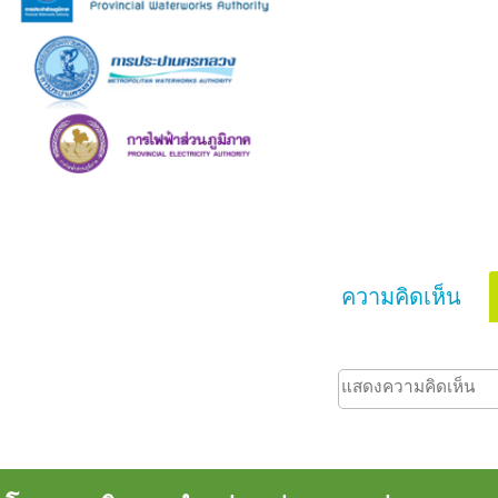
✅ คอหวย – ชุมชนสำหรับแล
✅ เว็บหวยอันดับ1 – เตรียม
✅ ข่าวหวยวันนี้ – อัปเดต
เข้าร่วมกลุ่ม หวยสยาม.com
แม้เว็บยังไม่เปิดให้สมัคร
ความคิดเห็น