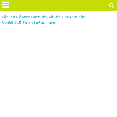
หน้าแรก
>
ติดต่อสอบถามข้อมูลสินค้า
>
สมัครสมาชิก
Satu88 วันนี้ รับโปรโมชั่นมากมาย
สมัครสมาชิก Satu88 วันนี้ รับโปรโมชั่
นมากมาย
โดย:
aaa
เมื่อ: 2018-09-14 16:31:46
[IP: 180.183.195.xxx]
สมัครสมาชิก Satu88 วันนี้ รับโปรโมชั่นมากมาย
-สมัครสมาชิกใหม่วันนี้และอัพเดทข้อมูลส่วนตัวหลังสมัคร รับเงินฟรีเดิมพันไป
เลยทันที 288บาท!!
-โปรโมชั่นโบนัสเงินฝากรายวัน e-Sports 10% จ่ายโบนัสสูงสุดถึง 1,500 บาท
ฝากทุกวัน รวยทุกวัน!!
-โปรโมชั่นเพื่อนชวนเพื่อนรับโบนัสเพิ่ม 388 บาท
สุดยอดเว็บชั้นนำ ได้มาตรฐาน มั่นคง ปลอดภัย ฝาก-ถอน รวดเร็วทันใจ